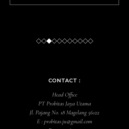
Slide
Slide
Slide
Slide
Sl
CONTACT :
Head Office
PT Probitas Jaya Utama
Jl. Pajang No. 18 Magelang 56122
E :
probitas.ju@gmail.com